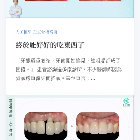
人工植牙
垂直骨增高術
終於能好好的吃東西了
「牙齦嚴重萎縮，牙齒開始搖晃，連咀嚼都成了
困擾。」 患者諮詢過多家診所，不少醫師都因為
骨頭嚴重流失而搖頭。甚至直言：...