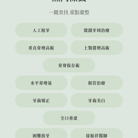
一鍵查找 重點彙整
人工植牙
微創牙周治療
垂直骨增高術
上顎竇增高術
骨脊保存術
水平骨增量
根管治療
牙齒矯正
牙齒美白
全口重建
困難拔牙
徐振祥醫師