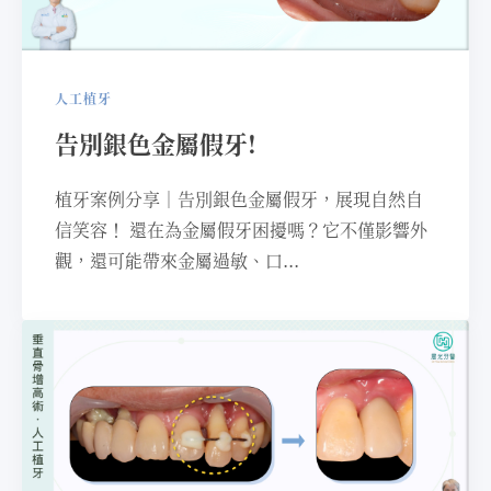
人工植牙
告別銀⾊⾦屬假牙!
植牙案例分享｜告別銀⾊⾦屬假牙，展現⾃然⾃
信笑容！ 還在為⾦屬假牙困擾嗎？它不僅影響外
觀，還可能帶來⾦屬過敏、⼝...