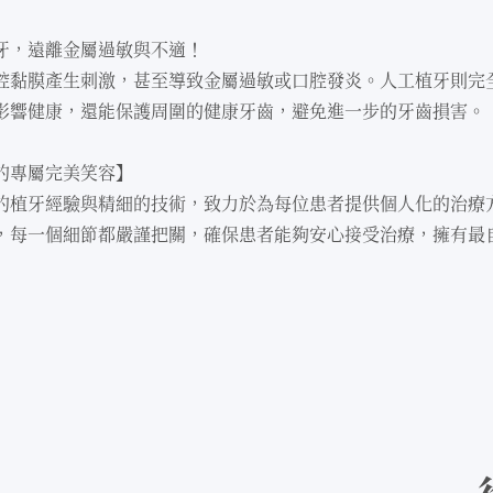
牙，遠離⾦屬過敏與不適！
腔黏膜產⽣刺激，甚⾄導致⾦屬過敏或⼝腔發炎。⼈⼯植牙則完
影響健康，還能保護周圍的健康牙⿒，避免進⼀步的牙⿒損害。
的專屬完美笑容】
的植牙經驗與精細的技術，致⼒於為每位患者提供個⼈化的治療
，每⼀個細節都嚴謹把關，確保患者能夠安⼼接受治療，擁有最