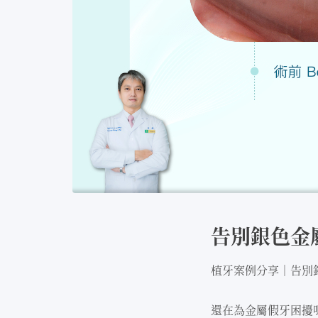
告別銀⾊⾦
植牙案例分享｜告別
還在為⾦屬假牙困擾