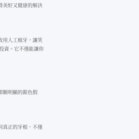
得美好⼜健康的解決
改⽤⼈⼯植牙，讓笑
投資。它不僅能讓你
那顆明顯的銀⾊假
同真正的牙根，不僅