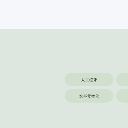
人工植牙
水平骨增量