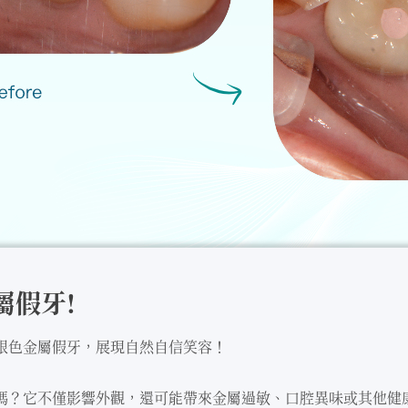
屬假牙!
銀⾊⾦屬假牙，展現⾃然⾃信笑容！
嗎？它不僅影響外觀，還可能帶來⾦屬過敏、⼝腔異味或其他健