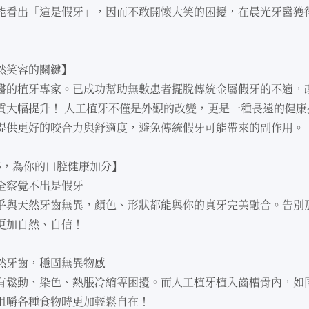
能看出「這是假牙」，因⽽不敢開懷⼤笑的困擾，在晨光牙醫獲
然笑容的關鍵】
醫的植牙專家。已成功幫助無數患者擺脫傳統⾦屬假牙的不適，
質⼤幅提升！ ⼈⼯植牙不僅是外觀的改變，更是⼀種長遠的健康
提供更好的咬合⼒與舒適度，避免傳統假牙可能帶來的副作⽤。
勢，為你的⼝腔健康加分】
全察覺不出是假牙
乎與天然牙⿒無異，顏⾊、形狀都能與你的真牙完美融合。告別
更加⾃然、⾃信！
然牙⿒，穩固無異物感
有鬆動、染⾊、熱脹冷縮等困擾。⽽⼈⼯植牙植入⿒槽骨內，如
咀嚼各種食物時更加輕鬆⾃在！