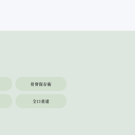
骨脊保存術
全口重建