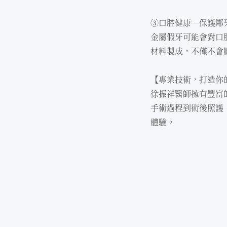
③⼝腔健康—保護鄰
⾦屬假牙可能會對⼝
材料製成，不僅不會
【專業技術，打造你
徐振祥醫師擁有豐富
⼿術過程到術後照護
體驗。