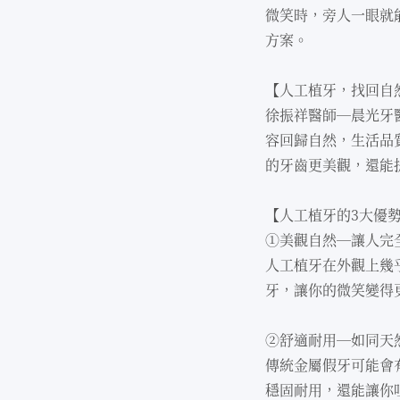
微笑時，旁⼈⼀眼就
⽅案。
【⼈⼯植牙，找回⾃
徐振祥醫師—晨光牙
容回歸⾃然，⽣活品
的牙⿒更美觀，還能
【⼈⼯植牙的3⼤優
①美觀⾃然—讓⼈完
⼈⼯植牙在外觀上幾
牙，讓你的微笑變得
②舒適耐⽤—如同天
傳統⾦屬假牙可能會
穩固耐⽤，還能讓你