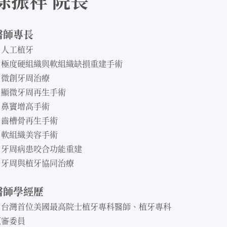
徐振祥 院長
醫師專長
．人工植牙
．極度硬組織與軟組織缺損重建手術
．微創牙周治療
．顯微牙周再生手術
．鼻竇增高手術
．齒槽骨再生手術
．軟組織美容手術
．牙周病患咬合功能重建
．牙周與植牙協同治療
醫師學經歷
．台灣首位美國最高院士植牙專科醫師、植牙專科
甄審委員