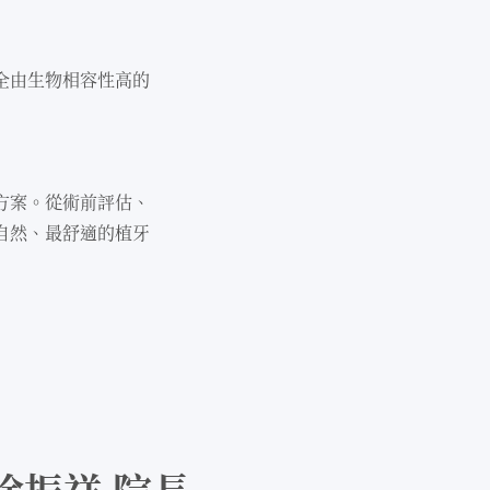
全由⽣物相容性⾼的
⽅案。從術前評估、
⾃然、最舒適的植牙