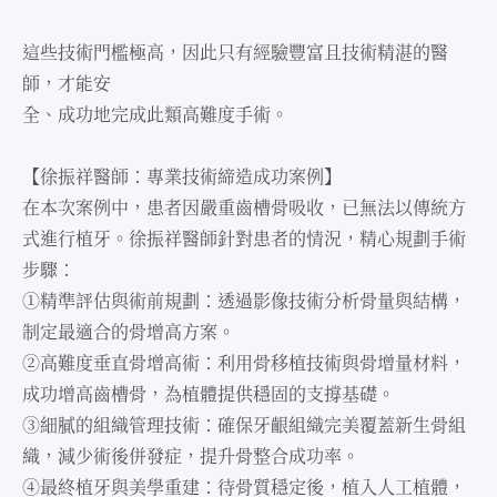
這些技術⾨檻極⾼，因此只有經驗豐富且技術精湛的醫
師，才能安
全、成功地完成此類⾼難度⼿術。
【徐振祥醫師：專業技術締造成功案例】
在本次案例中，患者因嚴重⿒槽骨吸收，已無法以傳統⽅
式進⾏植牙。徐振祥醫師針對患者的情況，精⼼規劃⼿術
步驟：
①精準評估與術前規劃：透過影像技術分析骨量與結構，
制定最適合的骨增⾼⽅案。
②⾼難度垂直骨增⾼術：利⽤骨移植技術與骨增量材料，
成功增⾼⿒槽骨，為植體提供穩固的⽀撐基礎。
③細膩的組織管理技術：確保牙齦組織完美覆蓋新⽣骨組
織，減少術後併發症，提升骨整合成功率。
④最終植牙與美學重建：待骨質穩定後，植入⼈⼯植體，