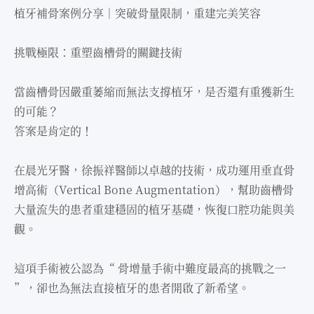
植牙補骨案例分享｜突破骨量限制，重建完美笑容
挑戰極限：重塑⿒槽骨的關鍵技術
當⿒槽骨因嚴重萎縮⽽無法⽀撐植牙，是否還有重獲新⽣
的可能？
答案是肯定的！
在晨光牙醫，徐振祥醫師以卓越的技術，成功運⽤垂直骨
增⾼術（Vertical Bone Augmentation），幫助⿒槽骨
⼤量流失的患者重建穩固的植牙基礎，恢復⼝腔功能與美
觀。
這項⼿術被公認為“ 骨增量⼿術中難度最⾼的挑戰之⼀
”，卻也為無法直接植牙的患者開啟了新希望。