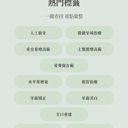
熱門標籤
一鍵查找 重點彙整
人工植牙
微創牙周治療
垂直骨增高術
上顎竇增高術
骨脊保存術
水平骨增量
根管治療
牙齒矯正
牙齒美白
全口重建