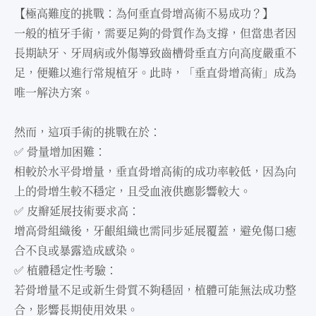
【極⾼難度的挑戰：為何垂直骨增⾼術不易成功？】
⼀般的植牙⼿術，需要⾜夠的骨質作為⽀撐，但當患者因
長期缺牙、牙周病或外傷導致⿒槽骨垂直⽅向⾼度嚴重不
⾜，便難以進⾏常規植牙。此時，「垂直骨增⾼術」成為
唯⼀解決⽅案。
然⽽，這項⼿術的挑戰在於：
✅ 骨量增加困難：
相較於⽔平骨增量，垂直骨增⾼術的成功率較低，因為向
上的骨增⽣較不穩定，且受⾎液供應影響較⼤。
✅ ⽪瓣延展技術要求⾼：
增⾼骨組織後，牙齦組織也需同步延展覆蓋，避免傷⼝癒
合不良或暴露造成感染。
✅ 植體穩定性考驗：
若骨增量不⾜或新⽣骨質不夠穩固，植體可能無法成功整
合，影響長期使⽤效果。