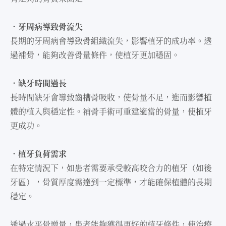
．牙周病導致骨流失
長期的牙周病會導致骨組織流失，影響植牙的成功率。透
過補骨，能夠改善骨量條件，使植牙更加穩固。
．缺牙時間過長
長時間缺牙會導致⿒槽骨吸收，使骨量不⾜，進⽽影響植
體的植入與穩定性。補骨⼿術可重建適當的骨量，使植牙
更成功。
．植牙負荷需求
在特定情況下，如患者需要承受較⾼咬合⼒的植牙（如後
牙區），骨質厚度需達到⼀定標準，才能確保植體的長期
穩定。
透過⽔平骨增量，患者能夠獲得更好的植牙條件，使治療