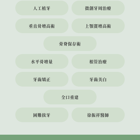
人工植牙
微創牙周治療
垂直骨增高術
上顎竇增高術
骨脊保存術
水平骨增量
根管治療
牙齒矯正
牙齒美白
全口重建
困難拔牙
徐振祥醫師