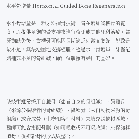
⽔平骨增量 Horizontal Guided Bone Regeneration
⽔平骨增量是⼀種牙科補骨技術，旨在增加⿒槽骨的寬
度，以提供⾜夠的骨⽀持來進⾏植牙或其他牙科治療。當
牙⿒缺失後，⿒槽骨可能因長期缺乏刺激⽽萎縮，導致骨
量不⾜，無法穩固地⽀撐植體。透過⽔平骨增量，牙醫能
夠補充不⾜的骨組織，確保植體擁有穩固的基礎。
該技術通常採⽤⾃體骨（患者⾃⾝的骨組織）、異體骨
（來源於捐贈者的骨組織）、異種骨（來⾃動物來源的骨
組織）或合成骨（⽣物相容性材料）來填充骨缺損區域。
醫師可能會搭配骨膜（如可吸收或不可吸收膜）來保護移
植骨，促進新骨的形成與整合。