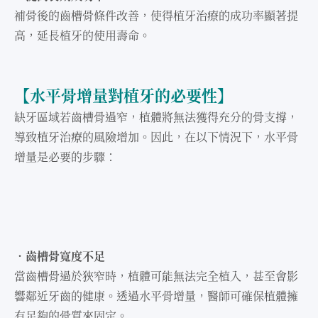
補骨後的⿒槽骨條件改善，使得植牙治療的成功率顯著提
⾼，延長植牙的使⽤壽命。
【⽔平骨增量對植牙的必要性】
缺牙區域若⿒槽骨過窄，植體將無法獲得充分的骨⽀撐，
導致植牙治療的風險增加。因此，在以下情況下，⽔平骨
增量是必要的步驟：
．⿒槽骨寬度不⾜
當⿒槽骨過於狹窄時，植體可能無法完全植入，甚⾄會影
響鄰近牙⿒的健康。透過⽔平骨增量，醫師可確保植體擁
有⾜夠的骨質來固定。