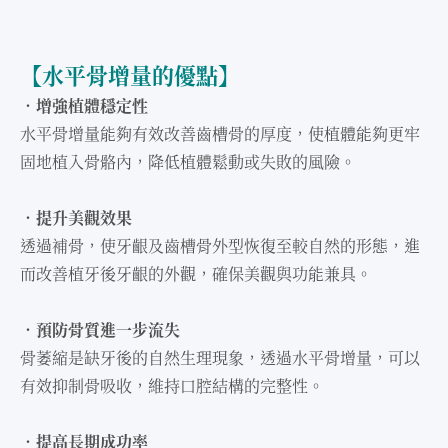
【⽔平骨增量的優點】
．增強植體穩定性
⽔平骨增量能夠有效改善⿒槽骨的厚度，使植體能夠更牢
固地植入骨骼內，降低植體鬆動或失敗的風險。
．提升美觀效果
透過補骨，使牙齦及⿒槽骨外型恢復⾄較⾃然的形態，進
⽽改善植牙後牙齦的外觀，確保美觀與功能兼具。
．預防骨質進⼀步流失
骨萎縮是缺牙後的⾃然⽣理現象，透過⽔平骨增量，可以
有效抑制骨吸收，維持⼝腔結構的完整性。
．提⾼長期成功率